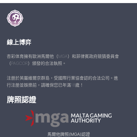
線上博弈
杏彩体育擁有歐洲馬爾他（MGA）和菲律賓政府競猜委員會
（PAGCOR）頒發的合法執照。
注册於英屬維爾京群島，受國際行業協會認的合法公司。進
行注册並娛樂前，請確保您已年滿18歲！
牌照認證
馬爾他牌照(MGA)認證