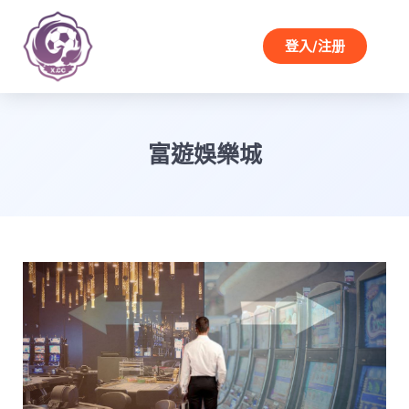
登入/注册
富遊娛樂城