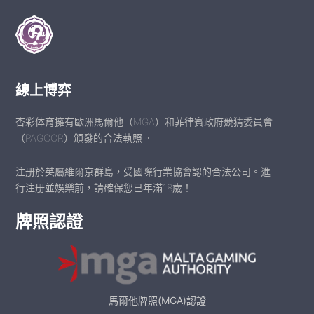
線上博弈
杏彩体育擁有歐洲馬爾他（MGA）和菲律賓政府競猜委員會
（PAGCOR）頒發的合法執照。
注册於英屬維爾京群島，受國際行業協會認的合法公司。進
行注册並娛樂前，請確保您已年滿18歲！
牌照認證
馬爾他牌照(MGA)認證