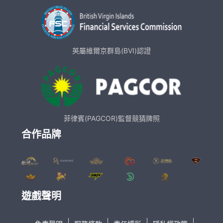
英屬維爾京群島(BVI)認證
菲律賓(PAGCOR)監督競猜牌照
合作品牌
遊戲聲明